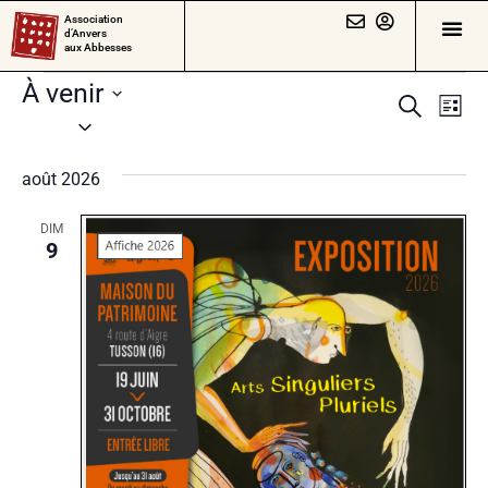
Association
d’Anvers
aux Abbesses
À venir
Rech
Na
Recherch
Liste
Sélectionnez
de
et
une
vu
août 2026
date.
navig
Év
de
DIM
9
vues
Évèn