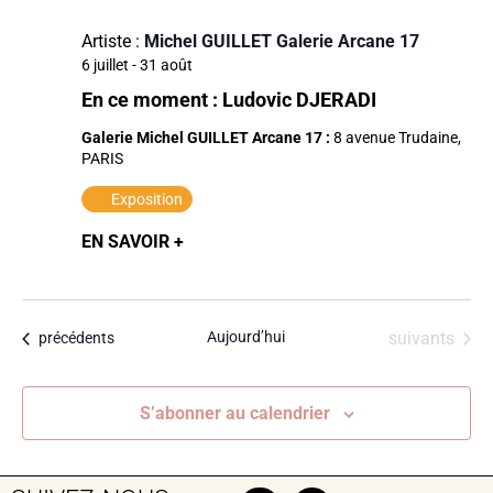
Artiste :
Michel GUILLET Galerie Arcane 17
6 juillet
-
31 août
En ce moment : Ludovic DJERADI
Galerie Michel GUILLET Arcane 17 :
8 avenue Trudaine,
PARIS
Exposition
EN SAVOIR +
Évènements
Aujourd’hui
suivants
Évènements
précédents
S’abonner au calendrier