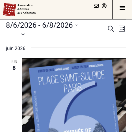
Association
d’Anvers
aux Abbesses
8/6/2026
 - 
6/8/2026
Rech
Na
Recherch
Liste
Sélectionnez
de
et
une
vu
juin 2026
date.
navig
Év
de
LUN
8
vues
Évèn