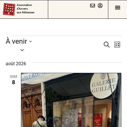
Association
d’Anvers
aux Abbesses
À venir
Rech
Na
Recherch
Liste
Sélectionnez
de
et
une
vu
août 2026
date.
navig
Év
de
SAM
8
vues
Évèn