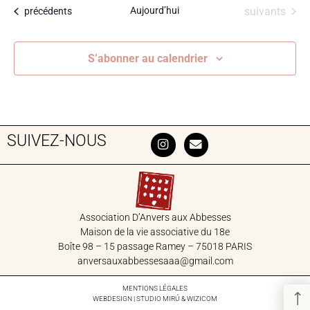
Évènements
Aujourd’hui
suivants
Évènements
précédents
S’abonner au calendrier
SUIVEZ-NOUS
Association D’Anvers aux Abbesses
Maison de la vie associative du 18‎e
Boîte 98 – 15 passage Ramey – 75018 PARIS
anversauxabbessesaaa@gmail.com
MENTIONS LÉGALES
WEBDESIGN | STUDIO
MIRÚ
&
WIZICOM