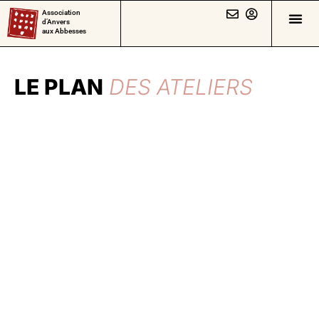
Association
d’Anvers
aux Abbesses
LE PLAN
DES ATELIERS