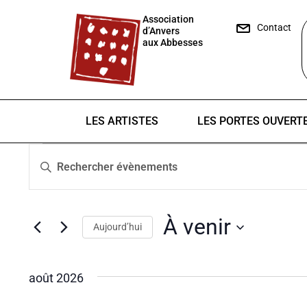
Association
Contact
d’Anvers
aux Abbesses
LES ARTISTES
LES PORTES OUVERT
Recherche
Saisir
et
mot-
clé.
navigation
Rechercher
À venir
de
Aujourd’hui
Évènements
par
Sélectionnez
vues
mot-
une
août 2026
Évènements
clé.
date.