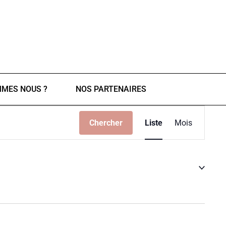
MMES NOUS ?
NOS PARTENAIRES
Navigati
Chercher
Liste
Mois
de
vues
Évèneme