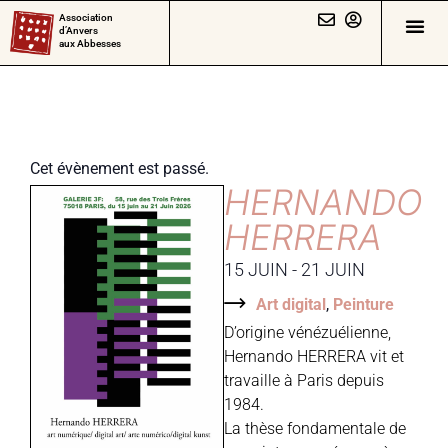
Association
d’Anvers
aux Abbesses
Cet évènement est passé.
HERNANDO
HERRERA
15 JUIN
-
21 JUIN
Art digital
,
Peinture
D’origine vénézuélienne,
Hernando HERRERA vit et
travaille à Paris depuis
1984.
La thèse fondamentale de