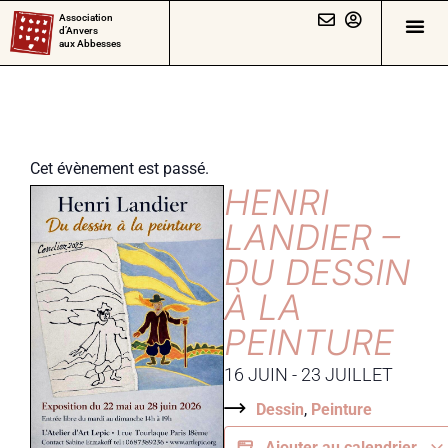
Association
d’Anvers
aux Abbesses
Cet évènement est passé.
HENRI
LANDIER –
DU DESSIN
À LA
PEINTURE
16 JUIN
-
23 JUILLET
Dessin
,
Peinture
Ajouter au calendrier