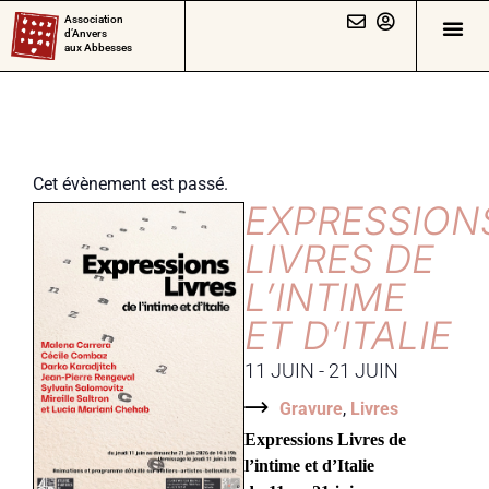
Association
d’Anvers
aux Abbesses
Cet évènement est passé.
EXPRESSION
LIVRES DE
L’INTIME
ET D’ITALIE
11 JUIN
-
21 JUIN
Gravure
,
Livres
Expressions Livres de
l’intime et d’Italie