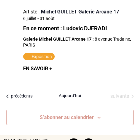
Artiste :
Michel GUILLET Galerie Arcane 17
6 juillet
-
31 août
En ce moment : Ludovic DJERADI
Galerie Michel GUILLET Arcane 17 :
8 avenue Trudaine,
PARIS
Exposition
EN SAVOIR +
Évènements
Aujourd’hui
suivants
Évènements
précédents
S’abonner au calendrier