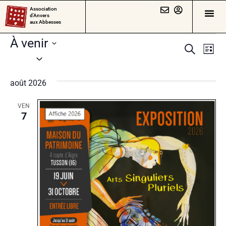
Association
d’Anvers
aux Abbesses
À venir
Rech
Na
Recherch
Liste
Sélectionnez
de
et
une
vu
août 2026
date.
navig
Év
de
VEN
7
vues
Évèn