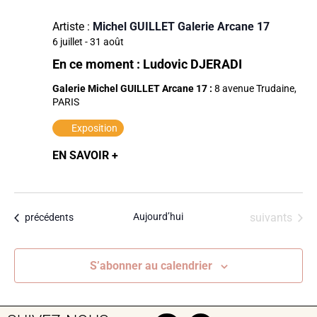
Artiste :
Michel GUILLET Galerie Arcane 17
6 juillet
-
31 août
En ce moment : Ludovic DJERADI
Galerie Michel GUILLET Arcane 17 :
8 avenue Trudaine,
PARIS
Exposition
EN SAVOIR +
Évènements
Aujourd’hui
suivants
Évènements
précédents
S’abonner au calendrier