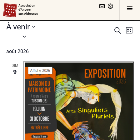
Association
d’Anvers
aux Abbesses
À venir
Rech
Na
Recherch
Liste
Sélectionnez
de
et
une
vu
août 2026
date.
navig
Év
de
DIM
9
vues
Évèn