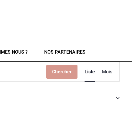
MMES NOUS ?
NOS PARTENAIRES
Navigati
Chercher
Liste
Mois
de
vues
Évèneme