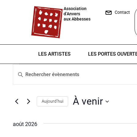
Association
Contact
d’Anvers
aux Abbesses
LES ARTISTES
LES PORTES OUVERT
Recherche
Saisir
et
mot-
clé.
navigation
Rechercher
À venir
de
Aujourd’hui
Évènements
par
Sélectionnez
vues
mot-
une
août 2026
Évènements
clé.
date.