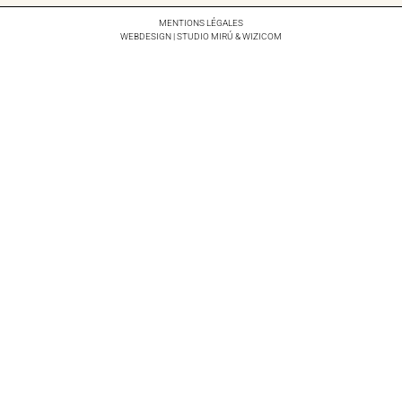
MENTIONS LÉGALES
WEBDESIGN | STUDIO
MIRÚ
&
WIZICOM