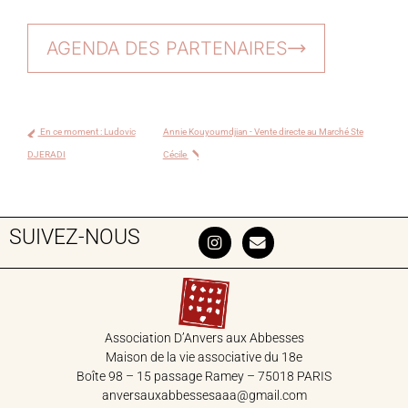
AGENDA DES PARTENAIRES
En ce moment : Ludovic
Annie Kouyoumdjian - Vente directe au Marché Ste
DJERADI
Cécile
SUIVEZ-NOUS
Association D’Anvers aux Abbesses
Maison de la vie associative du 18‎e
Boîte 98 – 15 passage Ramey – 75018 PARIS
anversauxabbessesaaa@gmail.com