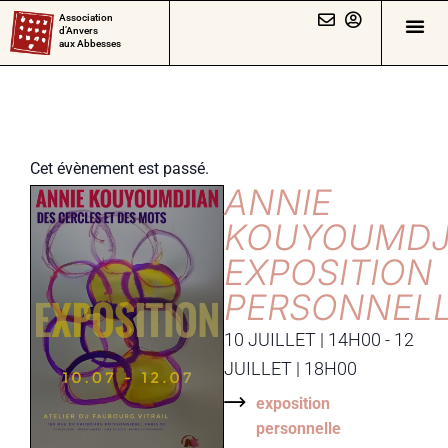
Association
d’Anvers
aux Abbesses
Cet évènement est passé.
ANNIE
KOUYOUMDJ
EXPOSITION
PERSONNEL
10 JUILLET
|
14H00
-
12
JUILLET
|
18H00
exposition
personnelle