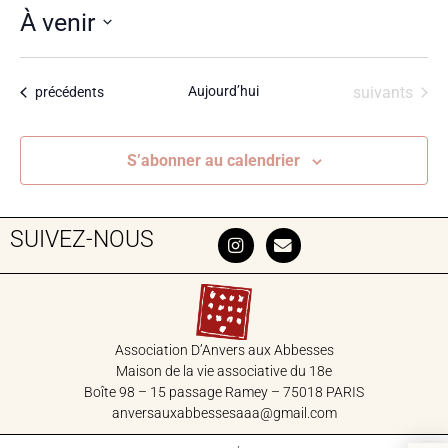
À venir
Sélectionnez
une
Évènements
Aujourd’hui
suivants
Évènements
précédents
date.
S’abonner au calendrier
SUIVEZ-NOUS
Association D’Anvers aux Abbesses
Maison de la vie associative du 18‎e
Boîte 98 – 15 passage Ramey – 75018 PARIS
anversauxabbessesaaa@gmail.com