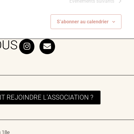
Évènements
suivants
S’abonner au calendrier
OUS
 REJOINDRE L'ASSOCIATION ?
u 18e