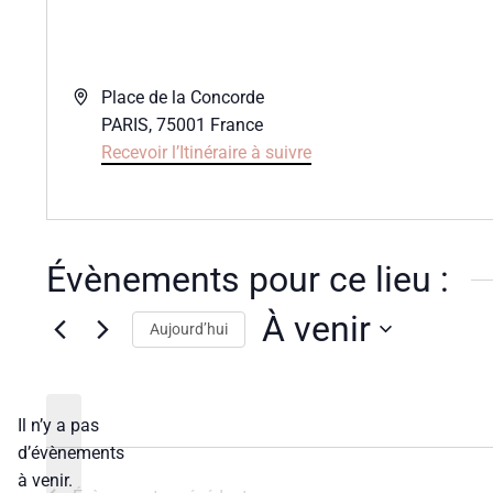
Adresse
Place de la Concorde
PARIS
,
75001
France
Recevoir l’Itinéraire à suivre
Évènements pour ce lieu :
À venir
Aujourd’hui
Sélectionnez
une
date.
Il n’y a pas
d’évènements
Notice
à venir.