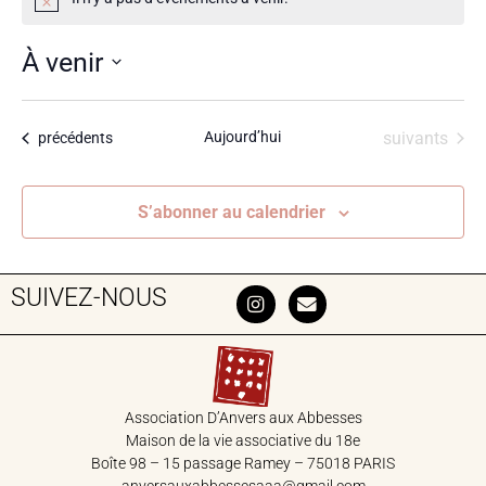
Notice
À venir
Sélectionnez
une
Évènements
Aujourd’hui
suivants
Évènements
précédents
date.
S’abonner au calendrier
SUIVEZ-NOUS
Association D’Anvers aux Abbesses
Maison de la vie associative du 18‎e
Boîte 98 – 15 passage Ramey – 75018 PARIS