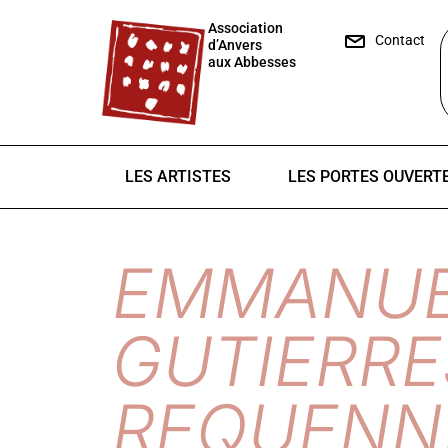
Association
Contact
d’Anvers
aux Abbesses
LES ARTISTES
LES PORTES OUVERT
EMMANUE
GUTIERRE
REQUENN