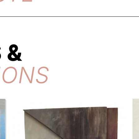
 &
IONS