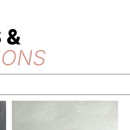
 &
IONS