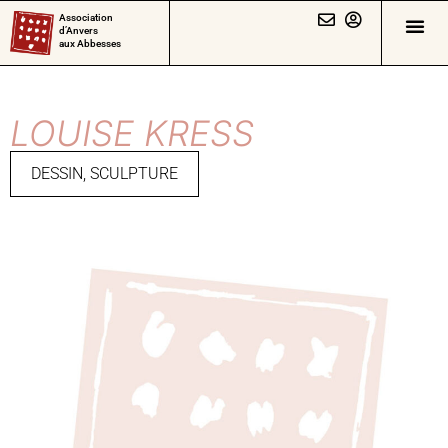
Association
d’Anvers
aux Abbesses
LOUISE KRESS
DESSIN
,
SCULPTURE