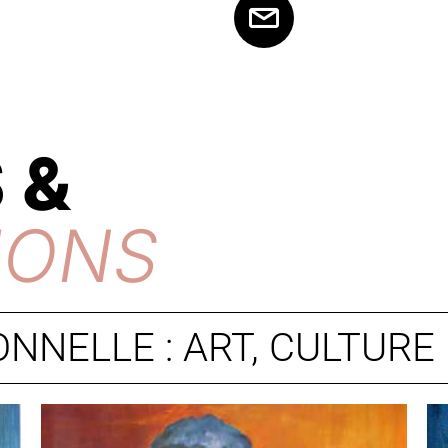
 &
IONS
NNELLE : ART, CULTURE 