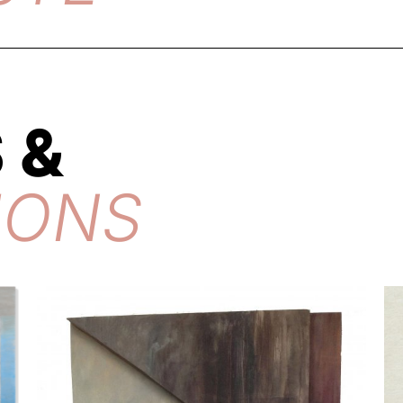
 &
IONS