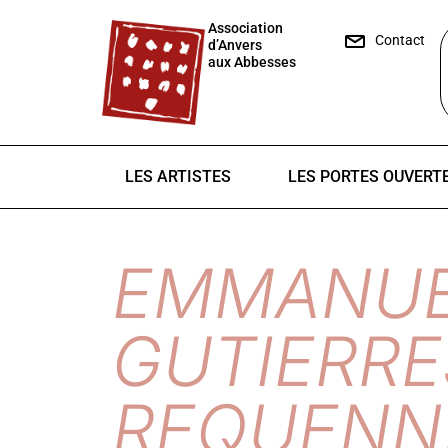
Association
Contact
d’Anvers
aux Abbesses
LES ARTISTES
LES PORTES OUVERT
EMMANUE
GUTIERRE
REQUENN