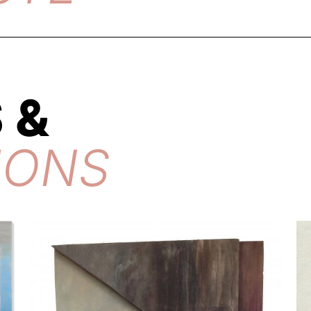
 &
IONS