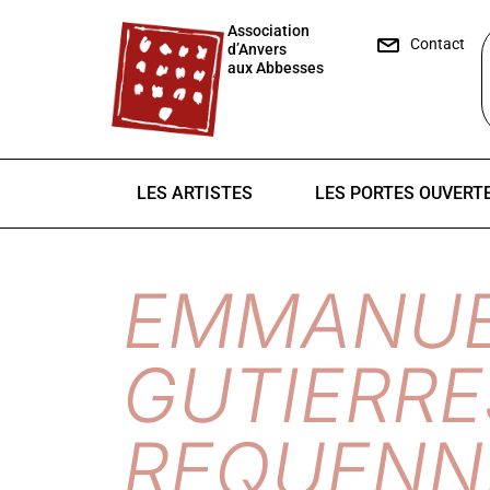
Association
Contact
d’Anvers
aux Abbesses
LES ARTISTES
LES PORTES OUVERT
EMMANUE
GUTIERRE
REQUENN